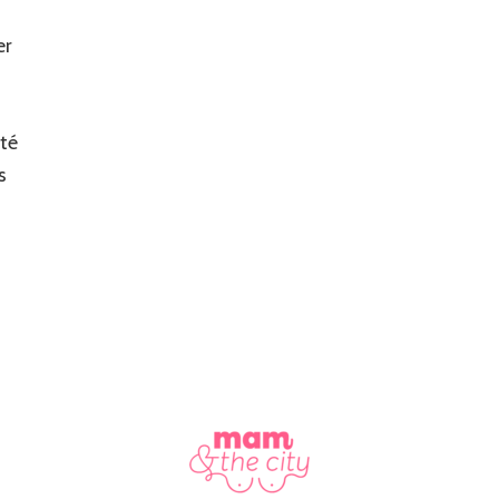
er
ité
s