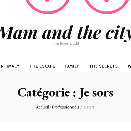
Mam and the cit
The Riviera Edit
INTIMACY
THE ESCAPE
FAMILY
THE SECRETS
W
Catégorie :
Je sors
Accueil
/
Professionnels
/
Je sors