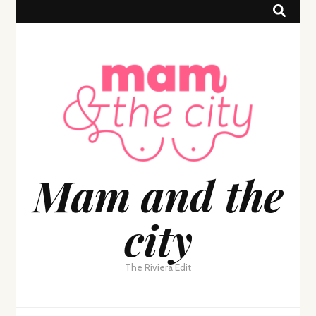
Mam and the
city
The Riviera Edit