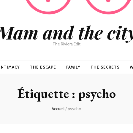
Mam and the cit
The Riviera Edit
INTIMACY
THE ESCAPE
FAMILY
THE SECRETS
W
Étiquette :
psycho
Accueil
/
psycho