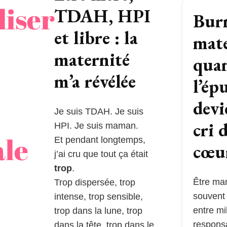
liser
TDAH, HPI
Bur
et libre : la
mate
maternité
qua
m’a révélée
l’ép
devi
Je suis TDAH. Je suis
cri 
HPI. Je suis maman.
le
Et pendant longtemps,
cœu
j’ai cru que tout ça était
trop
.
Être ma
Trop dispersée, trop
souvent 
intense, trop sensible,
entre mi
trop dans la lune, trop
responsa
dans la tête, trop dans le