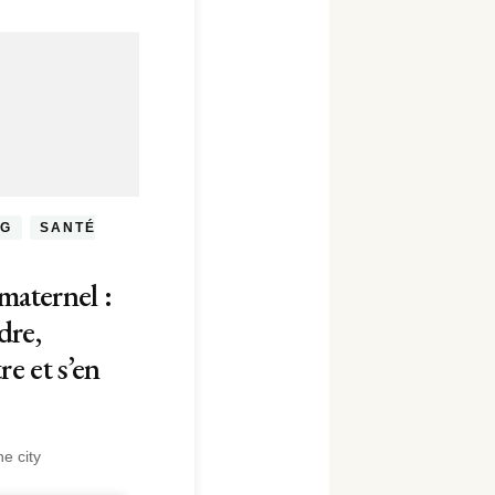
OG
SANTÉ
maternel :
dre,
re et s’en
e city