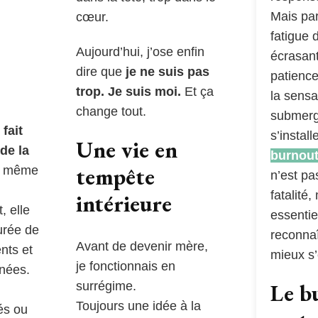
Mais par
cœur.
fatigue 
Aujourd’hui, j’ose enfin
écrasant
dire que
je ne suis pas
patience
trop. Je suis moi.
Et ça
la sensa
change tout.
submer
fait
s’install
Une vie en
 de la
burnout
tempête
u même
n’est pa
fatalité,
intérieure
, elle
essentie
urée de
reconnaî
Avant de devenir mère,
nts et
mieux s’
je fonctionnais en
nées.
Le b
surrégime.
Toujours une idée à la
és ou