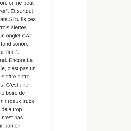
on, on ne peut
rer”. Et surtout
ant.Si tu lis ces
trois alertes
un onglet CAF
n fond sonore
 fini !”,
ond. Encore.La
e, c’est pas un
s’offre entre
s. C’est une
e boire de
mir (deux trucs
 déjà trop
 n’est pas
ir bon en