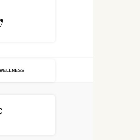
y
WELLNESS
e