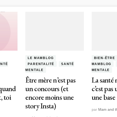
LE MAMBLOG
BIEN-ÊTRE
ANTÉ
PARENTALITÉ
SANTÉ
MAMBLOG
MENTALE
MENTALE
Être mère n’est pas
La santé 
 quand
un concours (et
c’est pas 
, toi
encore moins une
une base
story Insta)
par
Mam and th