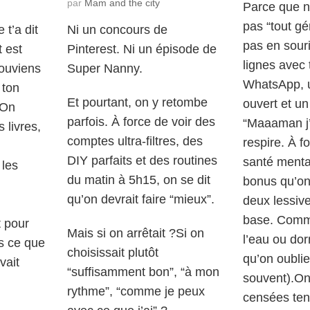
par
Mam and the city
Parce que n
pas “tout gé
t’a dit
Ni un concours de
pas en souri
t est
Pinterest. Ni un épisode de
lignes avec 
ouviens
Super Nanny.
WhatsApp, 
 ton
Et pourtant, on y retombe
ouvert et u
 On
parfois. À force de voir des
“Maaaman j’ai
 livres,
comptes ultra-filtres, des
respire. À f
DIY parfaits et des routines
santé mental
les
du matin à 5h15, on se dit
bonus qu’on 
qu’on devrait faire “mieux”.
deux lessive
base. Comm
t pour
Mais si on arrêtait ?Si on
l’eau ou dor
s ce que
choisissait plutôt
qu’on oublie
vait
“suffisamment bon”, “à mon
souvent).On
rythme”, “comme je peux
censées ten