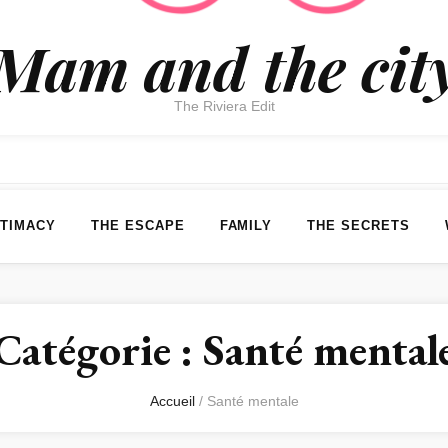
Mam and the cit
The Riviera Edit
NTIMACY
THE ESCAPE
FAMILY
THE SECRETS
Catégorie :
Santé mental
Accueil
/
Santé mentale