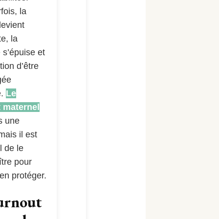
fois, la
devient
e, la
 s’épuise et
tion d’être
gée
e.
Le
 maternel
s une
 mais il est
l de le
tre pour
en protéger.
urnout