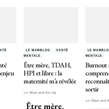
NTÉ
LE MAMBLOG
SANTÉ
LE MAMBL
MENTALE
MENTALE
nté
Être mère, TDAH,
Burnout 
 enjeu
HPI et libre : la
compren
maternité m’a révélée
reconnaît
sortir
par
Mam and the city
par
Mam and th
Être mère,