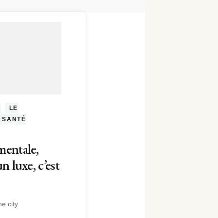
LE
SANTÉ
mentale,
un luxe, c’est
e city