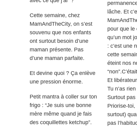
avec ce que j’ai” ?
permanence.
lâche. Et c’
Cette semaine, chez
MamAndTheCi
MamAndTheCity, on s’est
pour que le 
souvenu que nos enfants
qu’un mot jo
ont surtout besoin d’une
: c’est une 
maman présente. Pas
cette semain
d’une maman parfaite.
éteint nos no
“non”.C’étai
Et devine quoi ? Ça enlève
Et libérateur
une pression énorme.
Tu n’as rien
Petit mantra à coller sur ton
Surtout pas
frigo : “Je suis une bonne
Priorise-toi
mère même quand je fais
surtout) qua
des coquillettes ketchup”.
pas l’habitu