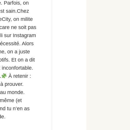
 Parfois, on
est sain.Chez
ty, on milite
care ne soit pas
li sur Instagram
nécessité. Alors
e, on a juste
tifs. Et on a dit
t inconfortable.
.
À retenir :
 à prouver.
 au monde.
, même (et
nd tu n’en as
de.