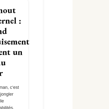
nout
rnel :
nd
uisement
ent un
du
r
man, c’est
jongler
lle
bilités.