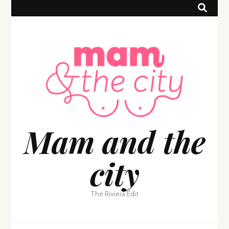
Mam and the
city
The Riviera Edit