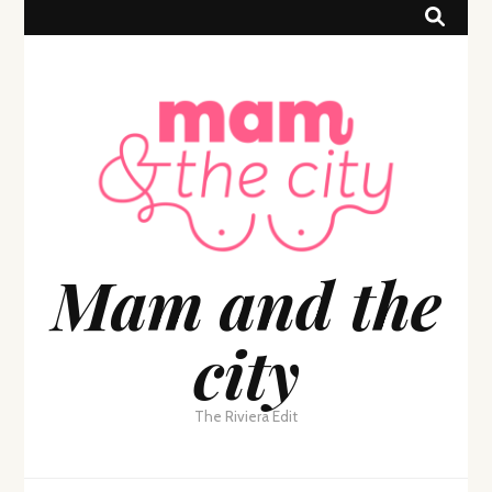
Mam and the
city
The Riviera Edit