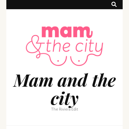
Mam and the
city
The Riviera Edit